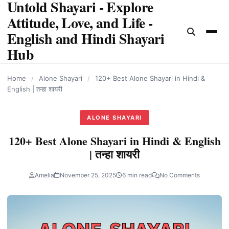
Untold Shayari - Explore
content
Attitude, Love, and Life -
English and Hindi Shayari
Hub
Home
/
Alone Shayari
/
120+ Best Alone Shayari in Hindi &
English | तन्हा शायरी
ALONE SHAYARI
120+ Best Alone Shayari in Hindi & English
| तन्हा शायरी
Amelia
November 25, 2025
6 min read
No Comments