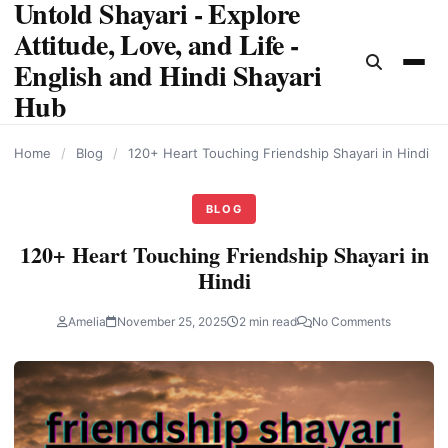
Untold Shayari - Explore
content
Attitude, Love, and Life -
English and Hindi Shayari
Hub
Home
/
Blog
/
120+ Heart Touching Friendship Shayari in Hindi
BLOG
120+ Heart Touching Friendship Shayari in
Hindi
Amelia
November 25, 2025
2 min read
No Comments