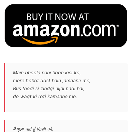
Main bhoola nahi hoon kisi ko,
mere bohot dost hain jamaane me,
Bus thodi si zindgi uljhi padi hai,
do waqt ki roti kamaane me.
मैं भूला नहीं हूँ किसी को,